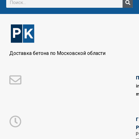
Доставка бетона по Московской области
i
m
Р