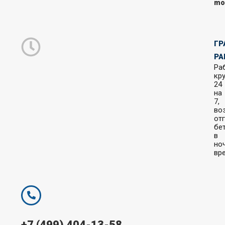
mo
ГР
РА
Ра
кр
24
на
7,
во
от
бе
в
но
вр
+7 (499) 404-13-58