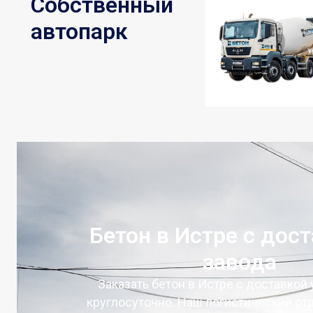
Собственный
автопарк
Бетон в Истре с дост
завода
Заказать бетон в Истре с доставкой
круглосуточно. Наш логистический от