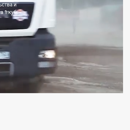
ьства и
а 1 куб.