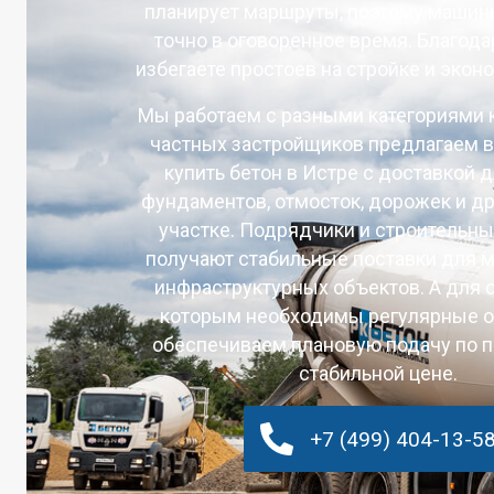
планирует маршруты, поэтому маши
точно в оговоренное время. Благода
избегаете простоев на стройке и экон
Мы работаем с разными категориями 
частных застройщиков предлагаем 
купить бетон в Истре с доставкой 
фундаментов, отмосток, дорожек и др
участке. Подрядчики и строительн
получают стабильные поставки для 
инфраструктурных объектов. А для о
которым необходимы регулярные 
обеспечиваем плановую подачу по п
стабильной цене.
+7 (499) 404-13-5