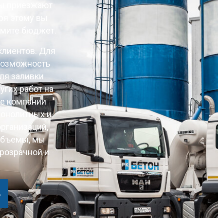
ны приезжают
ря этому вы
омите бюджет.
клиентов. Для
возможность
для заливки
угих работ на
ые компании
монолитных и
рганизаций,
объемы, мы
розрачной и
8