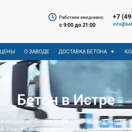
+7 (4
Работаем ежедневно
info@bet
с 9:00 до 21:00
ЦЕНЫ
О ЗАВОДЕ
ДОСТАВКА БЕТОНА
КО
Бетон в Истре
я предлагает бетон в Истре с гарантией качества и 
й. У нас вы можете купить раствор любого класса и 