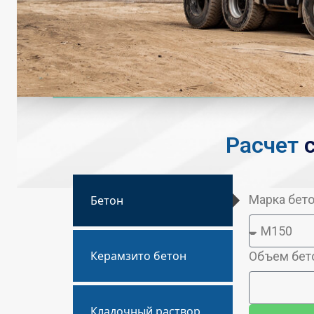
Расчет
Марка бет
Бетон
Керамзито бетон
Объем бето
Кладочный раствор