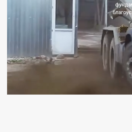
фундам
благоус