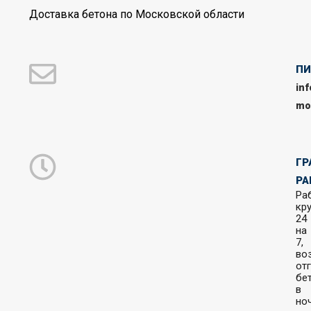
Доставка бетона по Московской области
П
in
mo
ГР
РА
Ра
кр
24
на
7,
во
от
бе
в
но